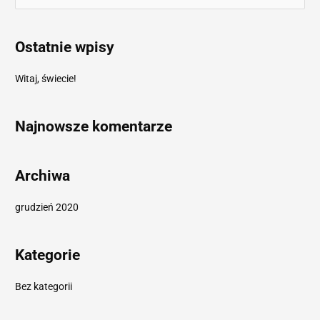
z
u
Ostatnie wpisy
k
a
Witaj, świecie!
j
d
Najnowsze komentarze
l
a
:
Archiwa
grudzień 2020
Kategorie
Bez kategorii