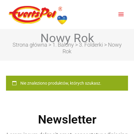
Głów
men
Nowy Rok
Strona główna
>
1. Balony
>
3. Folderki
> Nowy
Rok
Nie znaleziono produktów, których szukasz.
Newsletter