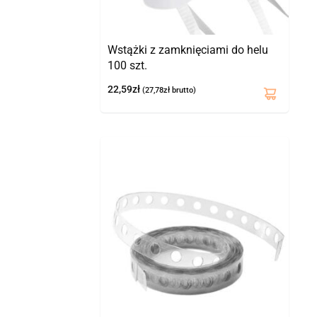
Wstążki z zamknięciami do helu
100 szt.
22,59
zł
(
27,78
zł
brutto)