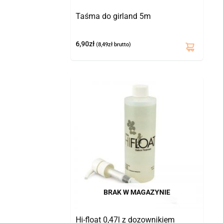
Taśma do girland 5m
6,90
zł
(
8,49
zł
brutto)
BRAK W MAGAZYNIE
Hi-float 0,47l z dozownikiem