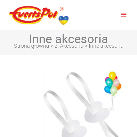
Posortowane
Głów
według
najnowszych
men
Inne akcesoria
Strona główna
>
2. Akcesoria
> Inne akcesoria