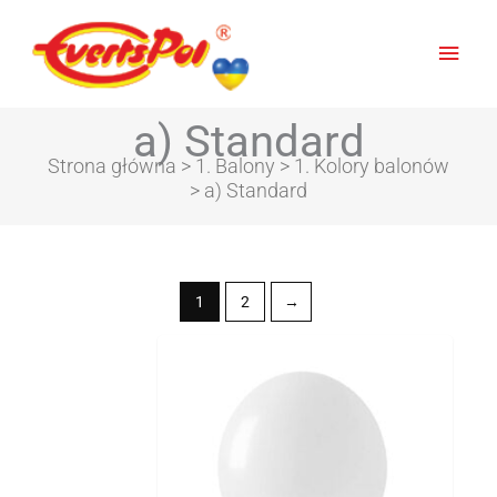
Posortowane
Głów
według
najnowszych
men
a) Standard
Strona główna
>
1. Balony
>
1. Kolory balonów
> a) Standard
1
2
→
Zakres
Ten
cen:
produkt
od
ma
4,19zł
wiele
do
wariantów.
69,23zł
Opcje
można