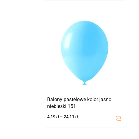
Zakres
Ten
cen:
produkt
od
ma
4,19zł
wiele
do
wariantów.
24,11zł
Opcje
można
wybrać
na
stronie
produktu
Balony pastelowe kolor jasno
niebieski 151
4,19
zł
–
24,11
zł