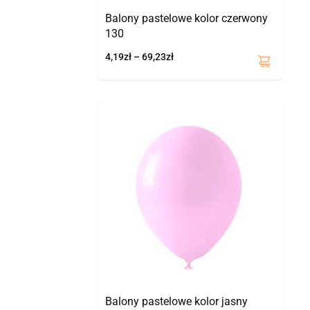
Balony pastelowe kolor czerwony
130
4,19
zł
–
69,23
zł
Zakres
Ten
cen:
produkt
od
ma
4,19zł
wiele
do
wariantów.
24,11zł
Opcje
można
wybrać
na
stronie
produktu
Balony pastelowe kolor jasny