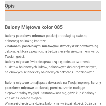
Opis
Informacje dodatkowe
Balony
Miętowe
kolor
085
Balony pastelowe
miętowe
polskiej produkcji są świetną
dekoracją na każdą imprezę.
Z
balonami pastelowymi
miętowymi
stworzysz niepowtarzalną
dekorację, która z pewnością będzie cieszyła się uznaniem wśród
Twoich gości.
Balony
miętowe
świetnie sprawdzą się podczas tworzenia
bukietów balonowych, łuków, balonowych dekoracji weselnych,
balonowych ścianek czy balonowych dekoracji urodzinowych.
Balony
miętowe
to najlepsza dekoracja na Twoją imprezę.
Balony
pastelowe
miętowe
udekorują pomieszczenie, nadając
niepowtarzalny wygląd. Zastanawiasz się, gdzie kupić balony?
Znalazłeś idealne miejsce.
W naszej ofercie znajdziesz balony najwyższej jakości. Duża gama