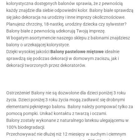
kolorystyczna dostępnych balonów sprawia, że z pewnością
każdy znajdzie dla siebie odpowiedni kolor. Balony białe sprawdzą
się jako dekoracja na urodziny i inne imprezy okolicznościowe.
Planujesz chrzciny, 18-nastkę, urodziny dziecka czy sylwester?
Balony białe z pewnością udekorują Twoją imprezę.
W bogatym asortymencie naszego sklepu z balonami znajdziesz
balony o urzekającej kolorystyce.
Dzięki wysokiej jakości
Balony pastelowe
miętowe
idealnie
sprawdzą się podczas dekoracji w domowym zaciszu, jak i
dekoracji tworzonych przez dekoratorów.
Ostrzeżenie! Balony nie są dozwolone dla dzieci poniżej 3 roku
życia. Dzieci poniżej 3 roku życia mogą zadławić się drobnymi
elementami pękniętego balonu. Balony należy pompować tylko za
pomocą pompki. Unikać kontaktu z twarzą i oczami.
Balony zostały wykonane z naturalnego lateksu ulegającemu w
100% biodegradacji.
Przechowywać nie dłużej niż 12 miesięcy w suchym i ciemnym