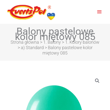
Głów
men
Balony pastelowe
kolor miętowy 085
Strona główna
>
1. Balony
>
1. Kolory balonów
>
a) Standard
> Balony pastelowe kolor
miętowy 085
Zakres
ilość
cen:
Balony
od
pastelowe
5,16zł
kolor
do
miętowy
24,11zł
085