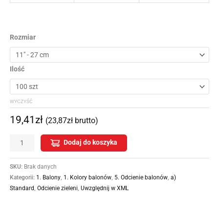
Rozmiar
Ilość
WYCZYŚĆ
19,41
zł
(
23,87
zł
brutto)
Dodaj do koszyka
SKU:
Brak danych
Kategorii:
1. Balony
,
1. Kolory balonów
,
5. Odcienie balonów
,
a)
Standard
,
Odcienie zieleni
,
Uwzględnij w XML