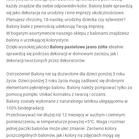
każdy znajdzie dla siebie odpowiedni kolor. Balony białe sprawdzą
się jako dekoracja na urodziny i inne imprezy okolicznościowe.
Planujesz chrzciny, 18-nastkę, urodziny dziecka czy sylwester?
Balony białe z pewnością udekorują Twoją imprezę.
W bogatym asortymencie naszego sklepu z balonami znajdziesz
balony o urzekającej kolorystyce.
Dzięki wysokiej jakości
Balony pastelowe
jasno żółte
idealnie
sprawdzą się podczas dekoracji w domowym zaciszu, jak i
dekoracji tworzonych przez dekoratorów.
Ostrzeżenie! Balony nie są dozwolone dla dzieci poniżej 3 roku
życia. Dzieci poniżej 3 roku życia mogą zadławić się drobnymi
elementami pękniętego balonu. Balony należy pompować tylko za
pomocą pompki. Unikać kontaktu z twarzą i oczami.
Balony zostały wykonane z naturalnego lateksu ulegającemu w
100% biodegradacji.
Przechowywać nie dłużej niż 12 miesięcy w suchym i ciemnym
pomieszczeniu, w temperaturze powyżej +5°C. Waga i rozmiar
jednej paczki balonów może ulec zmianie. Zarówno kolory
poszczególnych balonów, jak i kolory na zdjęciach mogą się