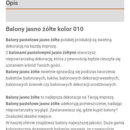
Opis
Informacje dodatkowe
Balony
jasno żółte
kolor
010
Balony pastelowe
jasno żółte
polskiej produkcji są świetną
dekoracją na każdą imprezę.
Z
balonami pastelowymi
jasno żółtymi
stworzysz
niepowtarzalną dekorację, która z pewnością będzie cieszyła się
uznaniem wśród Twoich gości.
Balony
jasno żółte
świetnie sprawdzą się podczas tworzenia
bukietów balonowych, łuków, balonowych dekoracji weselnych,
balonowych ścianek czy balonowych dekoracji urodzinowych.
Balony
jasno żółte
to najlepsza dekoracja na Twoją imprezę.
Balony pastelowe
jasno żółte
udekorują pomieszczenie, nadając
niepowtarzalny wygląd. Zastanawiasz się, gdzie kupić balony?
Znalazłeś idealne miejsce.
W naszej ofercie znajdziesz balony najwyższej jakości. Duża gama
kolorystyczna dostępnych balonów sprawia, że z pewnością