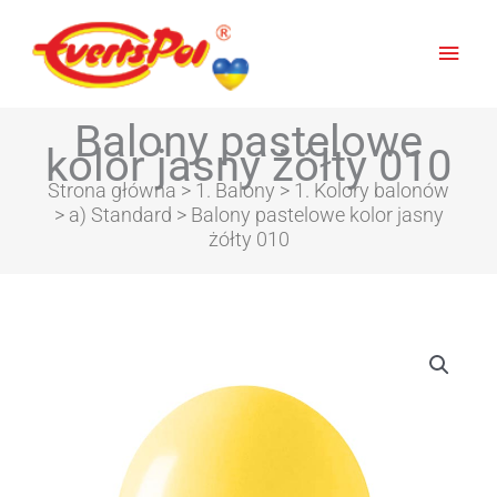
Głów
men
Balony pastelowe
kolor jasny żółty 010
Strona główna
>
1. Balony
>
1. Kolory balonów
>
a) Standard
> Balony pastelowe kolor jasny
żółty 010
Zakres
ilość
cen:
Balony
od
pastelowe
5,16zł
kolor
do
jasny
24,11zł
żółty
010