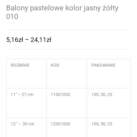
Balony pastelowe kolor jasny żółty
010
5,16
zł
–
24,11
zł
ROZMIAR
KOD
PAKOWANIE
11” – 27 cm
11001000
100, 50, 25
12” – 30 cm
12001000
100, 50, 25