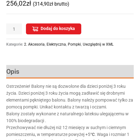
256,02
zł
(
314,90
zł
brutto)
Dodaj do koszyka
Kategorie:
2. Akcesoria
,
Elektryczna
,
Pompki
,
Uwzględnij w XML
Opis
Ostrzeżenie! Balony nie są dozwolone dla dzieci poniżej 3 roku
życia. Dzieci poniżej 3 roku życia mogą zadławić się drobnymi
elementami pękniętego balonu. Balony należy pompować tylko za
pomocą pompki. Unikać kontaktu z twarzą i oczami.
Balony zostały wykonane z naturalnego lateksu ulegającemu w
100% biodegradacji .
Przechowywać nie dłużej niż 12 miesięcy w suchym i ciemnym
pomieszczeniu, w temperaturze powyżej +5
°C
. Waga i rozmiar 1