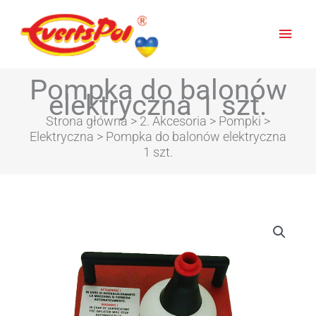
Głów
men
Pompka do balonów
elektryczna 1 szt.
Strona główna
>
2. Akcesoria
>
Pompki
>
Elektryczna
> Pompka do balonów elektryczna
1 szt.
ilość
Pompka
do
balonów
elektryczna
1
szt.