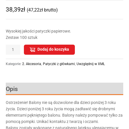
38,39
zł
(
47,22
zł
brutto)
Wysokiej jakości patyczki papierowe.
Zestaw 100 sztuk
Dodaj do koszyka
Kategorie:
2. Akcesoria
,
Patyczki z główkami
,
Uwzględnij w XML
Opis
Ostrzeżenie! Balony nie są dozwolone dla dzieci poniżej 3 roku
życia. Dzieci poniżej 3 roku życia mogą zadławić się drobnymi
elementami pękniętego balonu. Balony należy pompować tylko za
pomocą pompki. Unikać kontaktu z twarzą i oczami.
Balony zostały wykonane z naturalnego lateksu ulegającemu w