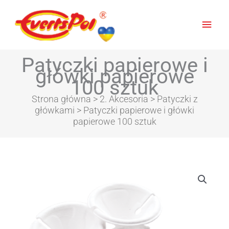
Głów
men
Patyczki papierowe i
główki papierowe
100 sztuk
Strona główna
>
2. Akcesoria
>
Patyczki z
główkami
> Patyczki papierowe i główki
papierowe 100 sztuk
ilość
Patyczki
papierowe
i
główki
papierowe