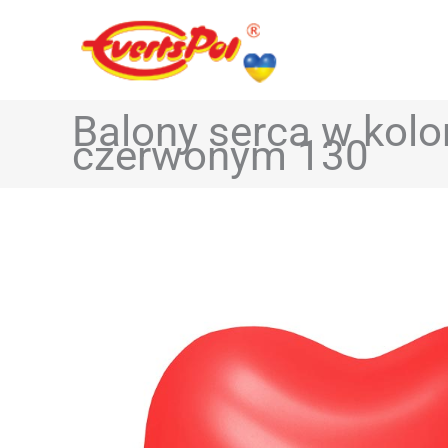
Balony serca w kolo
czerwonym 130