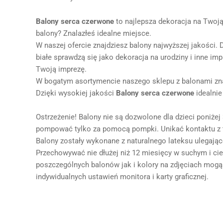
Balony
serca
czerwon
e
to najlepsza dekoracja na Twoj
balony? Znalazłeś idealne miejsce.
W naszej ofercie znajdziesz balony najwyższej jakości.
białe sprawdzą się jako dekoracja na urodziny i inne im
Twoją imprezę.
W bogatym asortymencie naszego sklepu z balonami znaj
Dzięki wysokiej jakości
Balony
serca
czerwon
e
idealnie
Ostrzeżenie! Balony nie są dozwolone dla dzieci poniżej
pompować tylko za pomocą pompki. Unikać kontaktu z t
Balony zostały wykonane z naturalnego lateksu ulegają
Przechowywać nie dłużej niż 12 miesięcy w suchym i c
poszczególnych balonów jak i kolory na zdjęciach mogą
indywidualnych ustawień monitora i karty graficznej.