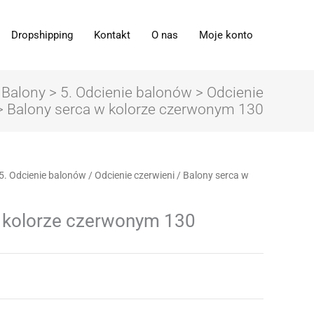
Dropshipping
Kontakt
O nas
Moje konto
 Balony
>
5. Odcienie balonów
>
Odcienie
 Balony serca w kolorze czerwonym 130
akres
5. Odcienie balonów
/
Odcienie czerwieni
/ Balony serca w
en:
d
w kolorze czerwonym 130
,63zł
o
4,58zł