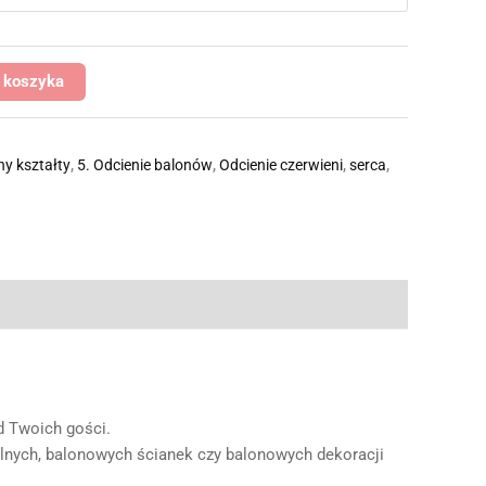
 koszyka
ny kształty
,
5. Odcienie balonów
,
Odcienie czerwieni
,
serca
,
d Twoich gości.
lnych, balonowych ścianek czy balonowych dekoracji