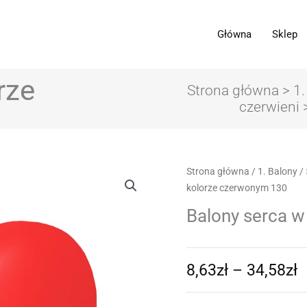
Główna
Sklep
rze
Strona główna
>
1.
czerwieni
>
Z
ilość
Strona główna
/
1. Balony
/
c
Balony
kolorze czerwonym 130
o
serca
Balony serca 
8
w
d
kolorze
3
czerwonym
8,63
zł
–
34,58
zł
130