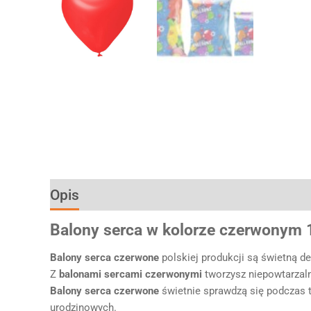
Opis
Informacje dodatkowe
Balony serca w kolorze czerwonym 
Balony
serca
czerwon
e
polskiej produkcji są świetną d
Z
balonami
sercami
czerwonym
i
tworzysz niepowtarzaln
Balony
serca
czerwon
e
świetnie sprawdzą się podczas 
urodzinowych.