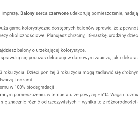
ą imprezę.
Balony
serca
czerwon
e
udekorują pomieszczenie, nadając
 Duża gama kolorystyczna dostępnych balonów sprawia, że z pewnośc
prezy okolicznościowe. Planujesz chrzciny, 18-nastkę, urodziny dzi
dziesz balony o urzekającej kolorystyce.
 sprawdzą się podczas dekoracji w domowym zaciszu, jak i dekorac
 3 roku życia. Dzieci poniżej 3 roku życia mogą zadławić się drobn
warzą i oczami.
cemu w 100% biodegradacji .
iemnym pomieszczeniu, w temperaturze powyżej +5
°C
. Waga i rozm
 się znacznie różnić od rzeczywistych – wynika to z różnorodnoś