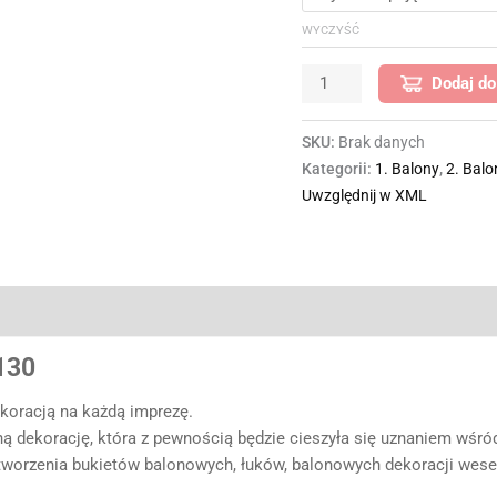
WYCZYŚĆ
Dodaj do
SKU:
Brak danych
Kategorii:
1. Balony
,
2. Balo
Uwzględnij w XML
130
ekoracją na każdą imprezę.
ą dekorację, która z pewnością będzie cieszyła się uznaniem wśró
tworzenia bukietów balonowych, łuków, balonowych dekoracji wese