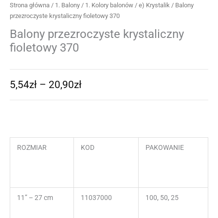
Strona główna
/
1. Balony
/
1. Kolory balonów
/
e) Krystalik
/ Balony
przezroczyste krystaliczny fioletowy 370
Balony przezroczyste krystaliczny
fioletowy 370
5,54
zł
–
20,90
zł
ROZMIAR
KOD
PAKOWANIE
11” – 27 cm
11037000
100, 50, 25