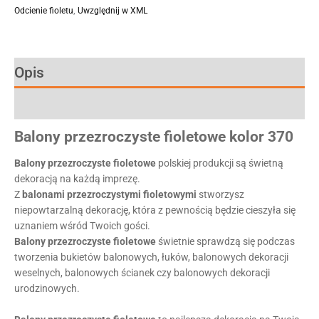
Odcienie fioletu
,
Uwzględnij w XML
Opis
Informacje dodatkowe
Balony
przezroczyste
fioletowe
kolor
370
Balony
przezroczyste
fioletowe
polskiej produkcji są świetną
dekoracją na każdą imprezę.
Z
balonami
przezroczystymi
fioletowymi
stworzysz
niepowtarzalną dekorację, która z pewnością będzie cieszyła się
uznaniem wśród Twoich gości.
Balony
przezroczyste
fioletowe
świetnie sprawdzą się podczas
tworzenia bukietów balonowych, łuków, balonowych dekoracji
weselnych, balonowych ścianek czy balonowych dekoracji
urodzinowych.