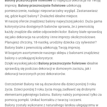
Balony
przezroczyste
fioletowe
to najlepsza dekoracja na Twoją
imprezę.
Balony
przezroczyste
fioletowe
udekorują
pomieszczenie, nadając niepowtarzalny wygląd. Zastanawiasz
się, gdzie kupić balony? Znalazłeś idealne miejsce.
W naszej ofercie znajdziesz balony najwyższej jakości. Duża gama
kolorystyczna dostępnych balonów sprawia, że z pewnością
każdy znajdzie dla siebie odpowiedni kolor. Balony białe sprawdzą
się jako dekoracja na urodziny i inne imprezy okolicznościowe.
Planujesz chrzciny, 18-nastkę, urodziny dziecka czy sylwester?
Balony białe z pewnością udekorują Twoją imprezę.
W bogatym asortymencie naszego sklepu z balonami znajdziesz
balony o urzekającej kolorystyce.
Dzięki wysokiej jakości
Balony
przezroczyste
fioletowe
idealnie
sprawdzą się podczas dekoracji w domowym zaciszu, jak i
dekoracji tworzonych przez dekoratorów.
Ostrzeżenie! Balony nie są dozwolone dla dzieci poniżej 3 roku
życia. Dzieci poniżej 3 roku życia mogą zadławić się drobnymi
elementami pękniętego balonu. Balony należy pompować tylko za
pomocą pompki. Unikać kontaktu z twarzą i oczami.
Balony zostały wykonane z naturalnego lateksu ulegającemu w