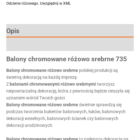
Odcienie różowego
,
Uwzględnij w XML
Opis
Informacje dodatkowe
Balony
chromowane
różowo
srebrne
73
5
Balony
chromowane
różowo
srebrne
polskiej produkcji są
świetną dekoracją na każdą imprezę.
Z
balonami
chromowanymi
różowo
srebrnymi
tworzysz
niepowtarzalną dekorację, która z pewnością będzie cieszyła się
uznaniem wśród Twoich gości.
Balony
chromowane
różowo
srebrne
świetnie sprawdzą się
podczas tworzenia bukietów balonowych, łuków, balonowych
dekoracji weselnych, balonowych ścianek czy balonowych
dekoracji urodzinowych.
Balony
chromowane
różowo
srebrne
to najlepsza dekoracja na