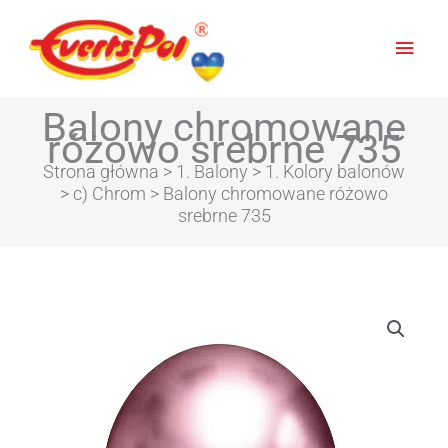
Głów
men
Balony chromowane
różowo srebrne 735
Strona główna
>
1. Balony
>
1. Kolory balonów
>
c) Chrom
> Balony chromowane różowo
srebrne 735
Zakres
ilość
cen:
Balony
od
chromowane
15,92zł
różowo
do
srebrne
62,43zł
735