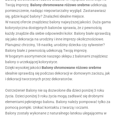
Twoją imprezę.
Balony
chromowane
różowo
srebrne
udekorują
pomieszczenie, nadając niepowtarzalny wygląd. Zastanawiasz
się, gdzie kupić balony? Znalazłeś idealne miejsce.
W naszej ofercie znajdziesz balony najwyższej jakości. Duża gama
kolorystyczna dostępnych balonów sprawia, że z pewnością
każdy znajdzie dla siebie odpowiedni kolor. Balony białe sprawdzą
się jako dekoracja na urodziny i inne imprezy okolicznościowe.
Planujesz chrzciny, 18-nastkę, urodziny dziecka czy sylwester?
Balony białe z pewnością udekorują Twoją imprezę.
W bogatym asortymencie naszego sklepu z balonami znajdziesz
balony o urzekającej kolorystyce.
Dzięki wysokiej jakości
Balony
chromowane
różowo
srebrne
idealnie sprawdzą się podczas dekoracji w domowym zaciszu, jak
i dekoracji tworzonych przez dekoratorów.
Ostrzeżenie! Balony nie są dozwolone dla dzieci poniżej 3 roku
życia. Dzieci poniżej 3 roku życia mogą zadławić się drobnymi
elementami pękniętego balonu. Balony należy pompować tylko za
pomocą pompki. Unikać kontaktu z twarzą i oczami.
Balony zostały wykonane z naturalnego lateksu ulegającemu w