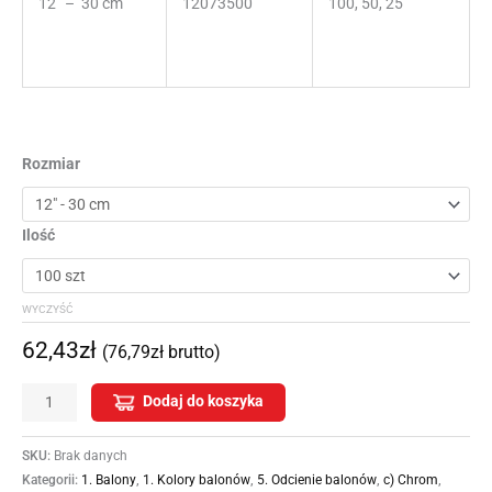
12” – 30 cm
12073500
100, 50, 25
Rozmiar
Ilość
WYCZYŚĆ
62,43
zł
(
76,79
zł
brutto)
Dodaj do koszyka
SKU:
Brak danych
Kategorii:
1. Balony
,
1. Kolory balonów
,
5. Odcienie balonów
,
c) Chrom
,