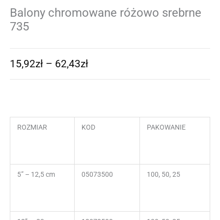
Balony chromowane różowo srebrne
735
15,92
zł
–
62,43
zł
ROZMIAR
KOD
PAKOWANIE
5” – 12,5 cm
05073500
100, 50, 25